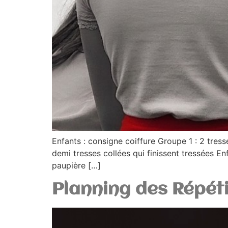
Enfants : consigne coiffure Groupe 1 : 2 tres
demi tresses collées qui finissent tressées Enf
paupière […]
Planning des Répét