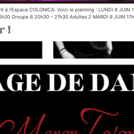
feront à l‘Espace COLONICA. Voici le planning : LUNDI 8 JUI
0h30 Groupe 8 20h30 – 21h30 Adultes 2 MARDI 9 JUIN 17h1
 !